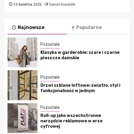
10 kwietnia 2025
Daniel Kowalski
Najnowsze
Popularne
Pozostałe
Klasyka w garderobie: szare i czarne
płaszcze damskie
Pozostałe
Drzwi szklane loftowe: światło, styl i
funkcjonalność w jednym
Pozostałe
Roll-up jako wszechstronne
narzędzie reklamowe w erze
cyfrowej