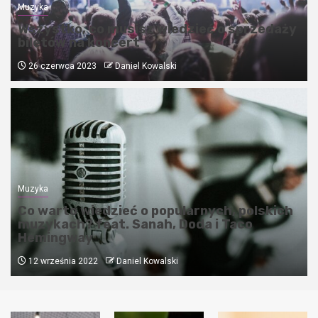
Muzyka
Wszystko, co musisz wiedzieć o sprzedaży
biletów na koncert
26 czerwca 2023
Daniel Kowalski
Muzyka
Co warto wiedzieć o popularnych, polskich
muzykach? feat. Sanah, Doda i Taco
Hemingway
12 września 2022
Daniel Kowalski