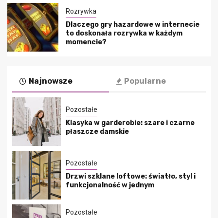
Rozrywka
Dlaczego gry hazardowe w internecie
to doskonała rozrywka w każdym
momencie?
Najnowsze
Popularne
Pozostałe
Klasyka w garderobie: szare i czarne
płaszcze damskie
Pozostałe
Drzwi szklane loftowe: światło, styl i
funkcjonalność w jednym
Pozostałe