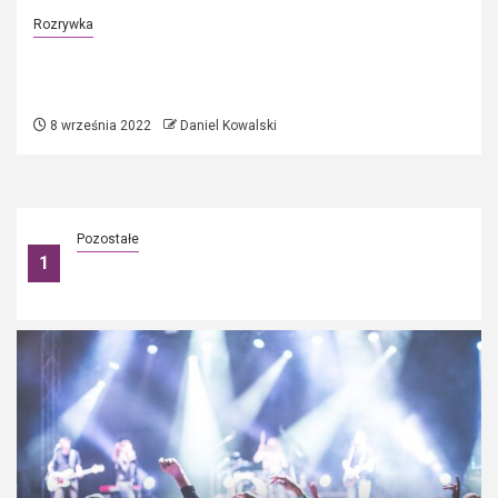
Rozrywka
Jak zorganizować baby shower? –
sprawdź najciekawsze pomysły
8 września 2022
Daniel Kowalski
Pozostałe
1
Klasyka w garderobie: szare i czarne płaszcze
damskie