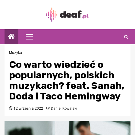
Przejdź
do
treści
Menu
główne
Muzyka
Co warto wiedzieć o
popularnych, polskich
muzykach? feat. Sanah,
Doda i Taco Hemingway
12 września 2022
Daniel Kowalski