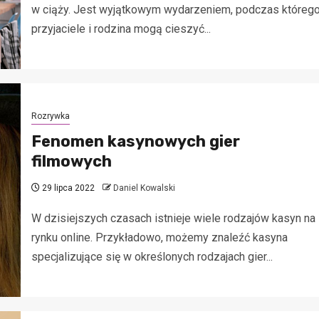
w ciąży. Jest wyjątkowym wydarzeniem, podczas któreg
przyjaciele i rodzina mogą cieszyć...
Rozrywka
Fenomen kasynowych gier
filmowych
29 lipca 2022
Daniel Kowalski
W dzisiejszych czasach istnieje wiele rodzajów kasyn na
rynku online. Przykładowo, możemy znaleźć kasyna
specjalizujące się w określonych rodzajach gier...