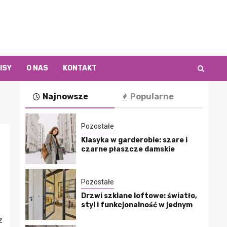
ISY
O NAS
KONTAKT
Najnowsze
Popularne
Pozostałe
Klasyka w garderobie: szare i
czarne płaszcze damskie
Pozostałe
Drzwi szklane loftowe: światło,
styl i funkcjonalność w jednym
z