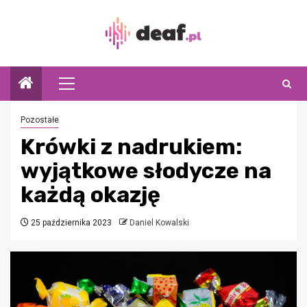
Przejdź
do
treści
Menu
główne
Pozostałe
Krówki z nadrukiem:
wyjątkowe słodycze na
każdą okazję
25 października 2023
Daniel Kowalski